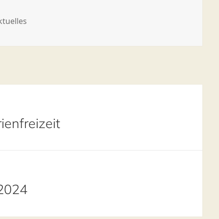
ategorien
ktuelles
ienfreizeit
 2024