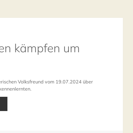
uen kämpfen um
ieri­schen Volks­freund vom 19.07.2024 über
kennenlernten.