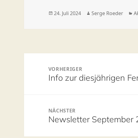
Veröffentlicht
Autor
K
24. Juli 2024
Serge Roeder
A
am
Beitragsnavigation
VORHERIGER
Vorheriger
Info zur diesjährigen Fer
Beitrag:
NÄCHSTER
Nächster
Newsletter September
Beitrag: