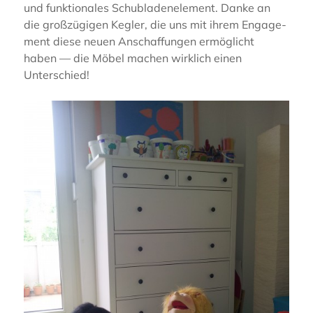
und funktio­na­les Schub­la­den­ele­ment. Danke an
die großzü­gi­gen Kegler, die uns mit ihrem Engage­
ment diese neuen Anschaf­fun­gen ermög­licht
haben — die Möbel machen wirklich einen
Unterschied!