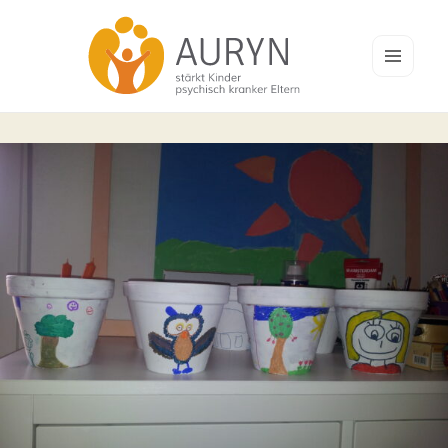
MENÜ
UND
AURYN Trier e.V.
WIDGET