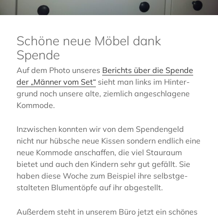
Schöne neue Möbel dank
Spende
Auf dem Photo unseres
Berichts über die Spende
der „Männer vom Set“
sieht man links im Hinter­
grund noch unsere alte, ziemlich angeschla­ge­ne
Kommode.
Inzwi­schen konnten wir von dem Spenden­geld
nicht nur hübsche neue Kissen sondern endlich eine
neue Kommo­de anschaf­fen, die viel Stauraum
bietet und auch den Kindern sehr gut gefällt. Sie
haben diese Woche zum Beispiel ihre selbst­ge­
stal­te­ten Blumen­töp­fe auf ihr abgestellt.
Außer­dem steht in unserem Büro jetzt ein schönes